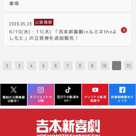
事項
公演情報
2026.05.26
6/10(水)・11(木) 「吉本新喜劇inルミネtheよ
しもと」の立見券を追加販売！
2
3
4
5
6
7
8
9
10
...
31
オフショット大
流行りの動画を
オリジナル動画
新喜劇情報をチ
最新の公演情報
公開
UP！
配信中
ェック
公開中！