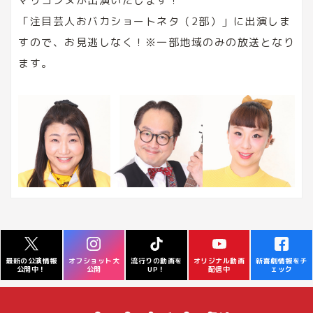
マリコンヌが出演いたします！
「注目芸人おバカショートネタ（2部）」に出演しま
すので、お見逃しなく！※一部地域のみの放送となり
ます。
オフショット大
流行りの動画を
オリジナル動画
新喜劇情報をチ
最新の公演情報
公開
UP！
配信中
ェック
公開中！