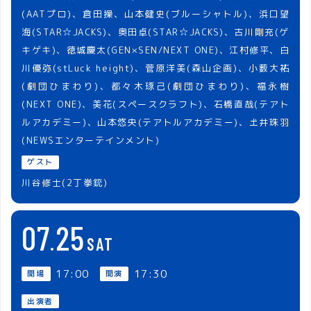
(AATプロ)、倉田操、山本健史(ブルーシャトル)、浜口望
海(STAR☆JACKS)、奥田卓(STAR☆JACKS)、古川剛充(ゲ
キゲキ)、徳城慶太(GEN×SEN/NEXT ONE)、江村修平、白
川優弥(stLuck height)、菅原洋美(森山企画)、小薮大祐
(劇団ひまわり)、都々木琢己(劇団ひまわり)、福永樹
(NEXT ONE)、美花(スペースクラフト)、石橋直哉(テアト
ルアカデミー)、山本悠央(テアトルアカデミー)、𡈽井珠羽
(NEWSエンターテインメント)
ゲスト
川谷修士(2丁拳銃)
07
25
SAT
17:00
17:30
開場
開演
出演者