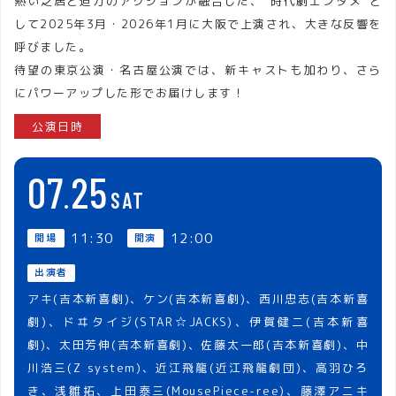
熱い芝居と迫力のアクションが融合した、“時代劇エンタメ”と
して2025年3月・2026年1月に大阪で上演され、大きな反響を
呼びました。
待望の東京公演・名古屋公演では、新キャストも加わり、さら
にパワーアップした形でお届けします！
公演日時
07
25
SAT
11:30
12:00
開場
開演
出演者
アキ(吉本新喜劇)、ケン(吉本新喜劇)、西川忠志(吉本新喜
劇)、ドヰタイジ(STAR☆JACKS)、伊賀健二(吉本新喜
劇)、太田芳伸(吉本新喜劇)、佐藤太一郎(吉本新喜劇)、中
川浩三(Z system)、近江飛龍(近江飛龍劇団)、高羽ひろ
き、浅雛拓、上田泰三(MousePiece-ree)、藤澤アニキ