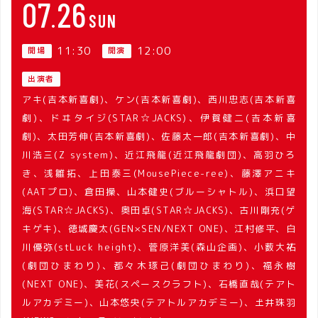
07
26
SUN
11:30
12:00
開場
開演
出演者
アキ(吉本新喜劇)、ケン(吉本新喜劇)、西川忠志(吉本新喜
劇)、ドヰタイジ(STAR☆JACKS)、伊賀健二(吉本新喜
劇)、太田芳伸(吉本新喜劇)、佐藤太一郎(吉本新喜劇)、中
川浩三(Z system)、近江飛龍(近江飛龍劇団)、高羽ひろ
き、浅雛拓、上田泰三(MousePiece-ree)、藤澤アニキ
(AATプロ)、倉田操、山本健史(ブルーシャトル)、浜口望
海(STAR☆JACKS)、奥田卓(STAR☆JACKS)、古川剛充(ゲ
キゲキ)、徳城慶太(GEN×SEN/NEXT ONE)、江村修平、白
川優弥(stLuck height)、菅原洋美(森山企画)、小薮大祐
(劇団ひまわり)、都々木琢己(劇団ひまわり)、福永樹
(NEXT ONE)、美花(スペースクラフト)、石橋直哉(テアト
ルアカデミー)、山本悠央(テアトルアカデミー)、𡈽井珠羽