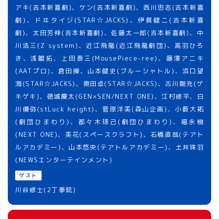
アキ(吉本新喜劇)、ケン(吉本新喜劇)、西川忠志(吉本新喜
劇)、ドヰタイジ(STAR☆JACKS)、伊賀健二(吉本新喜
劇)、太田芳伸(吉本新喜劇)、佐藤太一郎(吉本新喜劇)、中
川浩三(Z system)、近江飛龍(近江飛龍劇団)、高羽ひろ
き、浅雛拓、上田泰三(MousePiece-ree)、藤澤アニキ
(AATプロ)、倉田操、山本健史(ブルーシャトル)、浜口望
海(STAR☆JACKS)、奥田卓(STAR☆JACKS)、古川剛充(ゲ
キゲキ)、徳城慶太(GEN×SEN/NEXT ONE)、江村修平、白
川優弥(stLuck height)、菅原洋美(森山企画)、小薮大祐
(劇団ひまわり)、都々木琢己(劇団ひまわり)、福永樹
(NEXT ONE)、美花(スペースクラフト)、石橋直哉(テアト
ルアカデミー)、山本悠央(テアトルアカデミー)、𡈽井珠羽
(NEWSエンターテインメント)
ゲスト
川谷修士(2丁拳銃)