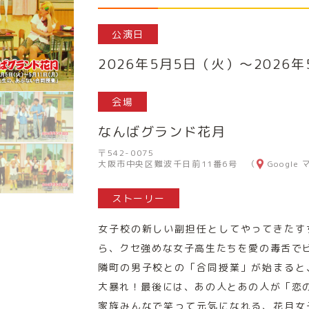
公演日
2026年5月5日（火）～2026
会場
なんばグランド花月
〒542-0075
大阪市中央区難波千日前11番6号 （
Google
ストーリー
女子校の新しい副担任としてやってきたす
ら、クセ強めな女子高生たちを愛の毒舌で
隣町の男子校との「合同授業」が始まると
大暴れ！最後には、あの人とあの人が「恋
家族みんなで笑って元気になれる、花月女