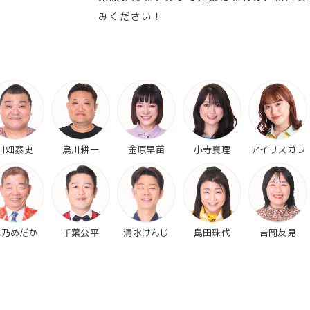
みください！
川畑泰史
烏川耕一
金原早苗
小寺真理
アイリスガワ
池乃めだか
千葉公平
清水けんじ
島田珠代
吉岡友見