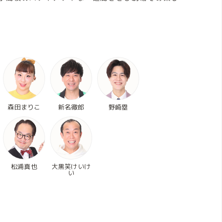
森田まりこ
新名徹郎
野崎塁
松浦真也
大黒笑けいけ
い