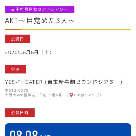
吉本新喜劇セカンドシアター
AKT～目覚めた3人～
公演日
2026年8月8日（土）
会場
YES-THEATER (吉本新喜劇セカンドシアター)
〒542-0075
大阪市中央区難波千日前11番6号 （
Google マップ
）
公演日時
08
08