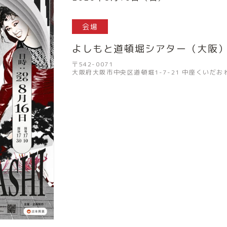
会場
よしもと道頓堀シアター（大阪
〒542-0071
大阪府大阪市中央区道頓堀1-7-21 中座くいだお