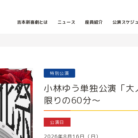
吉本新喜劇とは
ニュース
座員紹介
公演スケジ
特別公演
小林ゆう単独公演「大
限りの60分～
公演日
2026年8月16日（日）