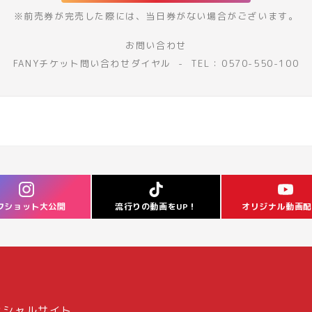
※前売券が完売した際には、
当日券がない場合がございます。
お問い合わせ
FANYチケット問い合わせダイヤル
TEL
0570-550-100
フショット大公開
流行りの動画をUP！
オリジナル動画配
ィシャルサイト