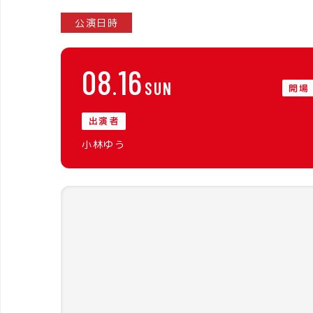
公演日時
08
16
SUN
開場
出演者
小林ゆう