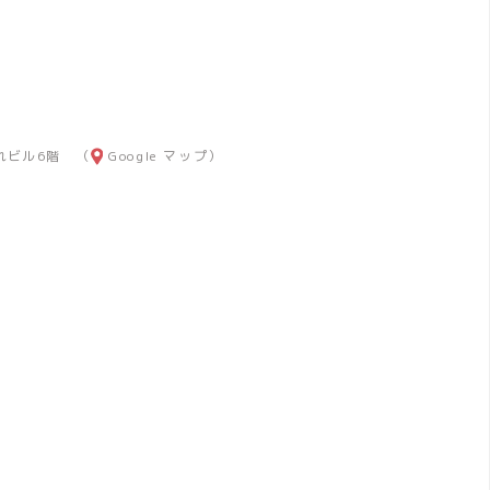
）
れビル6階 （
Google マップ
）