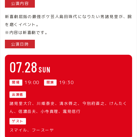
公演内容
新喜劇屈指の最強ボケ芸人島田珠代になりたい男諸見里が、腕
を磨くイベント。
※内容は新喜劇です。
公演日時
07
28
SUN
19:00
19:30
開場
開演
出演者
諸見里大介、川畑泰史、清水啓之、今別府直之、けんたく
ん、信濃岳夫、小寺真理、瀧見信行
ゲスト
スマイル、フースーヤ