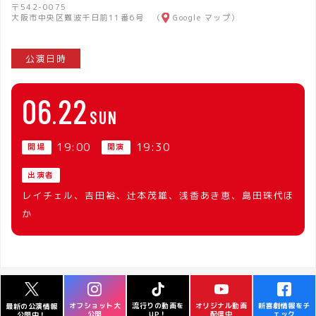
〒542-0075
大阪市中央区難波千日前11番6号 （
Google マップ
）
公演日時
06
22
SUN
19:00
19:30
開場
開演
出演者
レイチェル、吉田裕、辻本茂雄、浅香あき恵、島田珠代ほ
か
オフショット大
流行りの動画を
オリジナル動画
新喜劇情報をチ
最新の公演情報
公開
UP！
配信中
ェック
公開中！