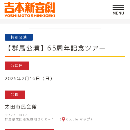
特別公演
【群馬公演】65周年記念ツアー
公演日
2025年2月16日（日）
会場
太田市民会館
〒373-0817
群馬県太田市飯塚町２００−１ （
Google マップ
）