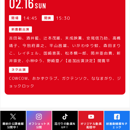
02
16
SUN
14:45
15:30
開場
開演
新喜劇出演
吉田裕、酒井藍、辻本茂雄、末成映薫、安尾信乃助、高橋
靖子、今別府直之、平山昌雄、いがわゆり蚊、森田まり
こ、レイチェル、国崎恵美、松本慎一郎、筒井亜由貴、新
井崇史、小林ゆう、野崎塁／【追加出演決定】間寛平
ネタ出演
COWCOW、おかずクラブ、ガクテンソク、ななまがり、ジ
ョックロック
オフショット大
流行りの動画を
オリジナル動画
新喜劇情報をチ
最新の公演情報
公開
UP！
配信中
ェック
公開中！