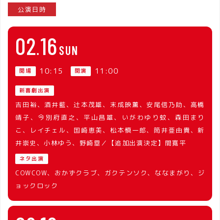
公演日時
02
16
SUN
10:15
11:00
開場
開演
新喜劇出演
吉田裕、酒井藍、辻本茂雄、末成映薫、安尾信乃助、高橋
靖子、今別府直之、平山昌雄、いがわゆり蚊、森田まり
こ、レイチェル、国崎恵美、松本慎一郎、筒井亜由貴、新
井崇史、小林ゆう、野崎塁／【追加出演決定】間寛平
ネタ出演
COWCOW、おかずクラブ、ガクテンソク、ななまがり、ジ
ョックロック