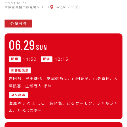
〒569-0077
大阪府高槻市野見町6-8 （
Google マップ
）
公演日時
06
29
SUN
11:30
12:15
開場
開演
新喜劇出演
吉田裕、島田珠代、安尾信乃助、山田花子、小寺真理、入
澤弘喜、生瀬行人 ほか
ネタ出演
海原やすよ ともこ、笑い飯、とろサーモン、ジャルジャ
ル、カベポスター