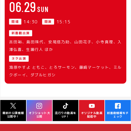
06
29
SUN
14:30
15:15
開場
開演
新喜劇出演
吉田裕、島田珠代、安尾信乃助、山田花子、小寺真理、入
澤弘喜、生瀬行人 ほか
ネタ出演
海原やすよ ともこ、とろサーモン、藤崎マーケット、ミル
クボーイ、ダブルヒガシ
オフショット大
流行りの動画を
オリジナル動画
新喜劇情報をチ
最新の公演情報
公開
UP！
配信中
ェック
公開中！