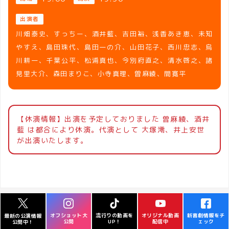
出演者
川畑泰史、すっちー、酒井藍、吉田裕、浅香あき恵、未知
やすえ、島田珠代、島田一の介、山田花子、西川忠志、烏
川耕一、千葉公平、松浦真也、今別府直之、清水啓之、諸
見里大介、森田まりこ、小寺真理、曽麻綾、間寛平
【休演情報】出演を予定しておりました 曽麻綾、酒井
藍 は都合により休演。代演として 大塚澪、井上安世
が出演いたします。
オフショット大
流行りの動画を
オリジナル動画
新喜劇情報をチ
最新の公演情報
公開
UP！
配信中
ェック
公開中！