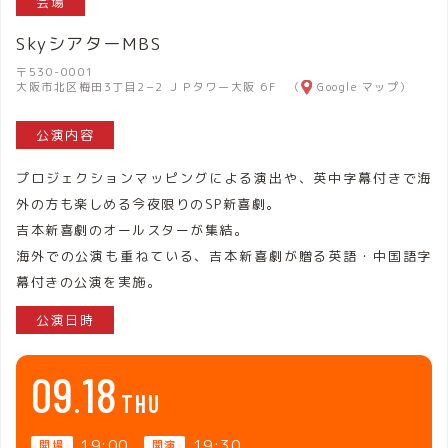
会場
SkyシアターMBS
〒530-0001
大阪市北区梅田3丁目2−2 ＪＰタワー大阪 6F （
Google マップ
）
公演内容
プロジェクションマッピングによる演出や、英中字幕付きで海
外の方も楽しめる今夜限りのSP新喜劇。
吉本新喜劇のオールスターが集結。
海外での公演も重ねている、吉本新喜劇が贈る英語・中国語字
幕付きの公演を実施。
公演日時
09
18
THU
19:00
19:30
開場
開演