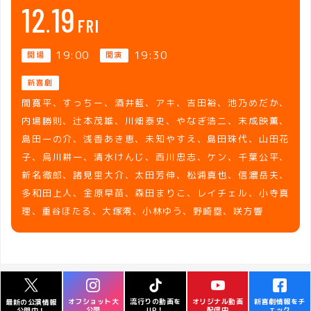
12
19
FRI
19:00
19:30
開場
開演
新喜劇
間寛平、すっちー、酒井藍、アキ、吉田裕、池乃めだか、
内場勝則、辻本茂雄、川畑泰史、やなぎ浩二、末成映薫、
島田一の介、浅香あき恵、未知やすえ、島田珠代、山田花
子、烏川耕一、清水けんじ、西川忠志、ケン、千葉公平、
新名徹郎、諸見里大介、太田芳伸、松浦真也、信濃岳夫、
多和田上人、金原早苗、森田まりこ、レイチェル、小寺真
理、重谷ほたる、大塚澪、小林ゆう、野崎塁、咲方響
オフショット大
流行りの動画を
オリジナル動画
新喜劇情報をチ
最新の公演情報
公開
UP！
配信中
ェック
公開中！